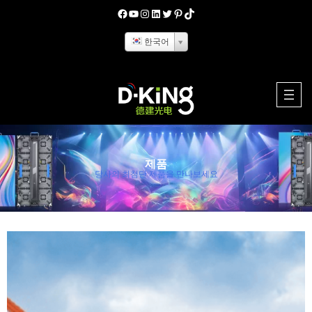
Skip
페이스북
유튜브
인스타그램
링크드인
지저귀다
핀터레스트
Tiktok
to
한국어
content
제품
당사의 최첨단 제품을 만나보세요