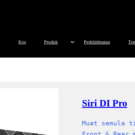
h
Kes
Produk
Perkhidmatan
Ten
Siri DI Pro
Muat semula t
Front & Rear 