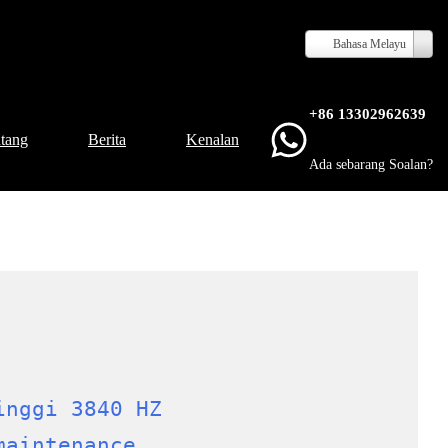
Bahasa Melayu
+86 13302962639
tang
Berita
Kenalan
Ada sebarang Soalan?
inggi 3840 HZ
maintenance