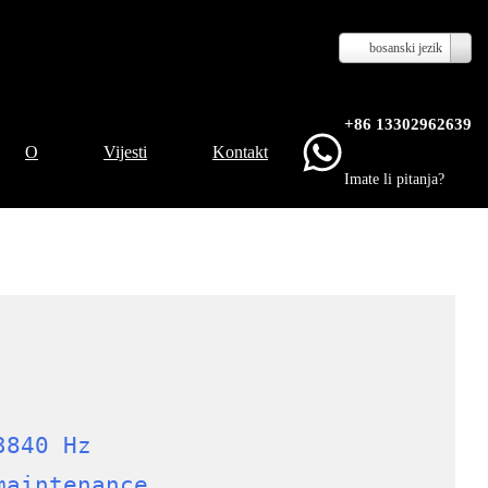
bosanski jezik
+86 13302962639
O
Vijesti
Kontakt
Imate li pitanja?
a
3840 Hz
maintenance