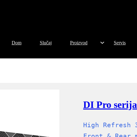
Dom
Slučaj
Proizvod
Servis
DI Pro serij
High Refresh 
Front & Rear 