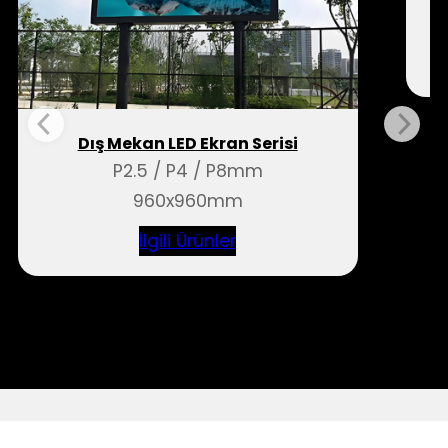
Dış Mekan LED Ekran Serisi
P2.5 / P4 / P8mm
960x960mm
İlgili Ürünler