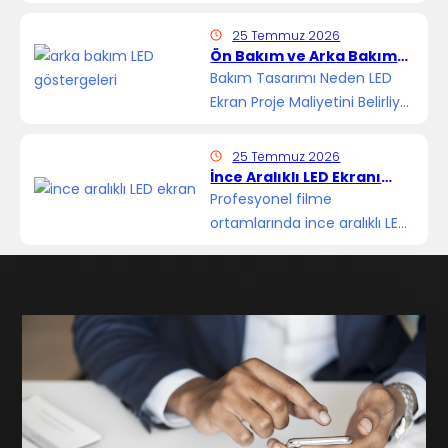
soruyu soruyor: “İç ve dış
mekan LED ekranlar
25 Temmuz 2026
arasındaki gerçek fark
Ön Bakım ve Arka Bakım
Modüler LED Ekranlar:
nedir?…
Bakım Tasarımı Neden LED
Mimari Kısıtlamalar ve
Ekran Proje Maliyetini Belirliyor
Maliyet Karşılaştırması
Mimarlar ve proje sahipleri
gömülü LED ekran
25 Temmuz 2026
kurulumlarını tasarlarken
İnce Aralıklı LED Ekranı
Filme Alırken Moiré Etkisi
genellikle…
Profesyonel filme
ve Tarama Çizgileri Nasıl
ortamlarında ince aralıklı LED
Ortadan Kaldırılır
ekranlar, yayın stüdyoları, XR
sanal prodüksiyonları ve… için
kritik bir görsel araç haline
geldi.