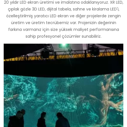
20 yıldır LED ekran üretimi ve imalatına odaklanıyoruz. XR LED,
çıplak gözle 3D LED, dijital tabela, sahne ve kiralama LED'i,
özelleştirilmiş yaratıcı LED ekran ve diğer projelerde zengin
üretim ve üretim tecrübemiz var. Projenizin değerinin
farkına varmanız için size yüksek maliyet performansına
sahip profesyonel çözümler sunabiliriz.