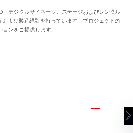
LED、デジタルサイネージ、ステージおよびレンタル
生産および製造経験を持っています。プロジェクトの
ションをご提供します。
XR仮想LEDディスプレ
イ
LED メイン スクリーンは XR 拡張現実技術を
使用して、3 次元の仮想と現実の融合スタジオ
効果を表現します。