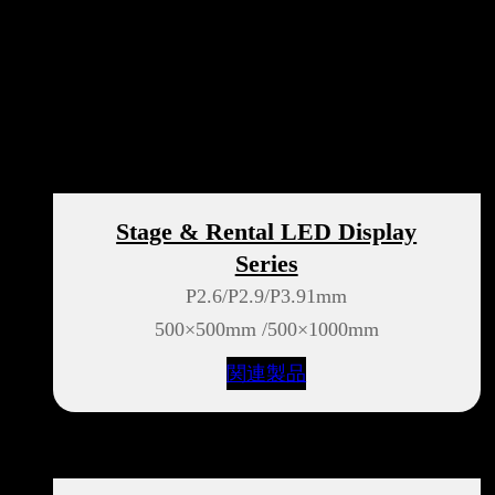
Stage & Rental LED Display
Series
P2.6/P2.9/P3.91mm
500×500mm /500×1000mm
関連製品