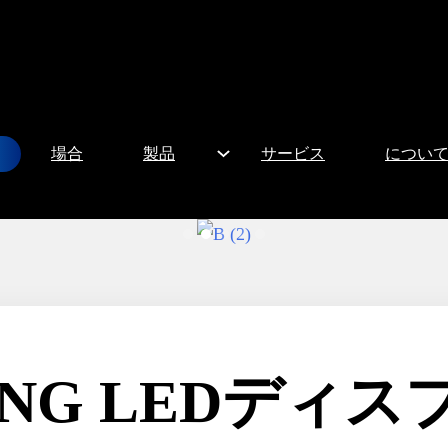
場合
製品
サービス
につい
ING LEDディ