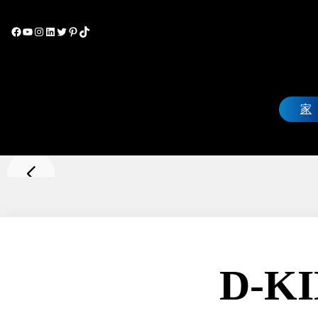
家
D-K