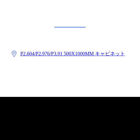
注目の製品
P2.604/P2.976/P3.91 500X1000MM キャビネット