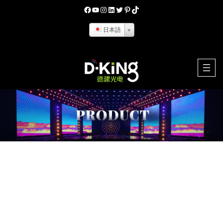
Skip
フェイスブック
YouTube
インスタグラム
リンクトイン
ツイッター
ピンタレスト
ティクトク
to
日本語
content